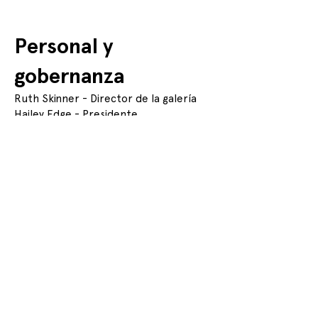
Personal y
gobernanza
Ruth Skinner - Director de la galería
Hailey Edge - Presidente
Rain Bloodworth - Tesorero
Mo Haloftis - Programador
Devon Lowrie - Recaudación de fondos
Alexandra Box - Política y
procedimiento
Alex Ven - Membresía y Voluntariado
Jay Hodgson - Hear Here (Programa de
música)
Sara Mai Chitty - Oficial de
participación comunitaria